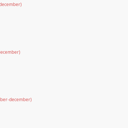
s-december)
-december)
ember-december)