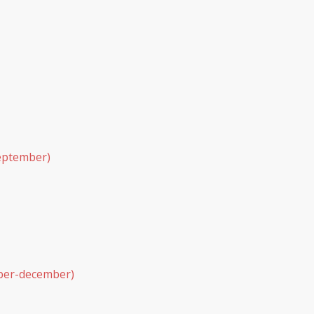
szeptember)
ember-december)