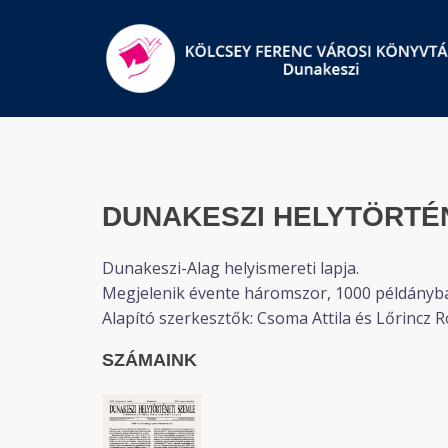
Skip
to
content
DUNAKESZI HELYTÖRTÉ
Dunakeszi-Alag helyismereti lapja.
Megjelenik évente háromszor, 1000 példányb
Alapító szerkesztők: Csoma Attila és Lőrincz R
SZÁMAINK