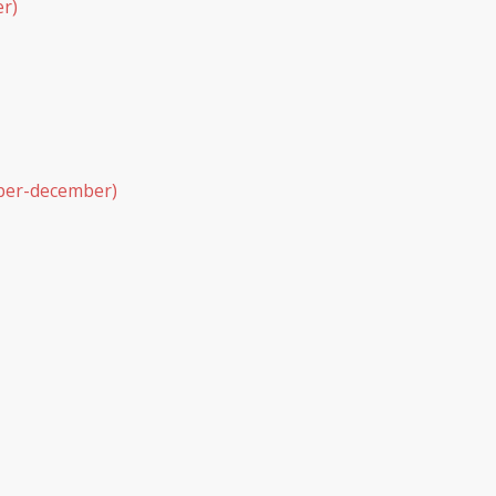
er)
ember-december)