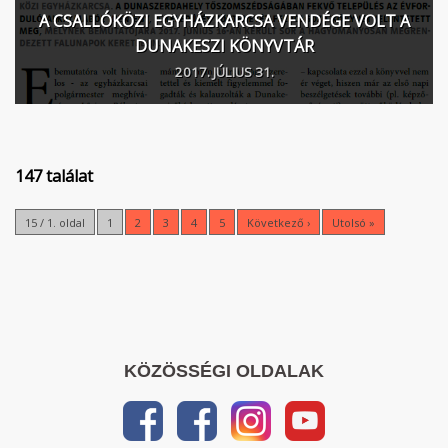
A CSALLÓKÖZI EGYHÁZKARCSA VENDÉGE VOLT A
DUNAKESZI KÖNYVTÁR
2017. JÚLIUS 31.
147 találat
15 / 1. oldal
1
2
3
4
5
Következő ›
Utolsó »
KÖZÖSSÉGI OLDALAK