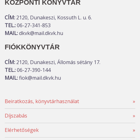
KÖZPONTI KÖNYVTÁR
CÍM:
2120, Dunakeszi, Kossuth L. u. 6.
TEL.:
06-27-341-853
MAIL:
dkvk@mail.dkvk.hu
FIÓKKÖNYVTÁR
CÍM:
2120, Dunakeszi, Állomás sétány 17.
TEL.:
06-27-390-144
MAIL:
fiok@mail.dkvk.hu
Beiratkozás, könyvtárhasználat
»
Díjszabás
»
Elérhetőségek
»