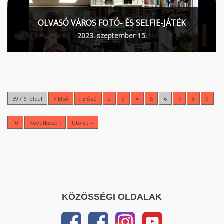
OLVASÓ VÁROS FOTÓ- ÉS SELFIE-JÁTÉK
2023. szeptember 15.
59 / 6. oldal
« Első
‹ Előző
2
3
4
5
6
7
8
9
10
Következő ›
Utolsó »
KÖZÖSSÉGI OLDALAK