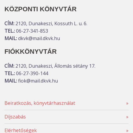
KÖZPONTI KÖNYVTÁR
CÍM:
2120, Dunakeszi, Kossuth L. u. 6.
TEL.:
06-27-341-853
MAIL:
dkvk@mail.dkvk.hu
FIÓKKÖNYVTÁR
CÍM:
2120, Dunakeszi, Állomás sétány 17.
TEL.:
06-27-390-144
MAIL:
fiok@mail.dkvk.hu
Beiratkozás, könyvtárhasználat
»
Díjszabás
»
Elérhetőségek
»